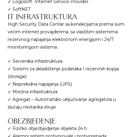
✓ Logosoft Internet Service Provider
✓ SoftNET
IT INFRASTRUKTURA
High Security Data Centar sa konekcijama prema svim
većim internet provajderima, sa vlastitim sistemima
rezervnog napajanja električnom energijom i 24/7
monitoringom sistema.
✓ Serverska infrastruktura
✓ Sistemi za skladištenje podataka I rezervnih kopija
(storage)
✓ Neprekidna napajanja (UPS)
✓ Mrežna infrastruktura
✓
Agregat – Automatsko uključivanje agregatora u
slučaju nestanka struje
OBEZBJEĐENJE
✓ Fizičko objezbjedjenje objekta 24 h
✓ Alarmni sistem protivprovale i protivprepada;