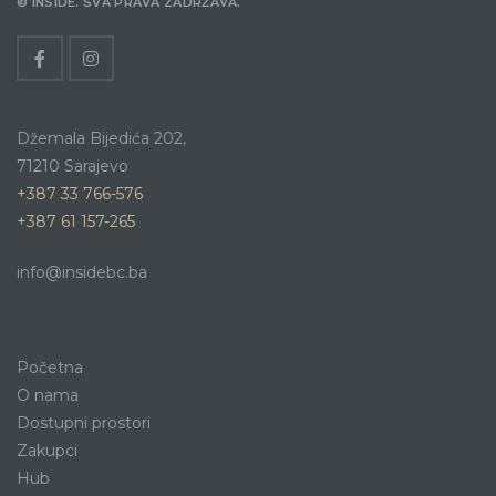
© INSIDE. SVA PRAVA ZADRŽAVA.
Džemala Bijedića 202,
71210 Sarajevo
+387 33 766-576
+387 61 157-265
info@insidebc.ba
Početna
O nama
Dostupni prostori
Zakupci
Hub