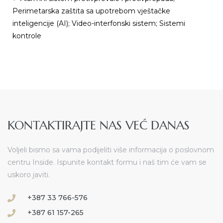
Perimetarska zaštita sa upotrebom vještačke
inteligencije (AI); Video-interfonski sistem; Sistemi
kontrole
KONTAKTIRAJTE NAS VEĆ DANAS
Voljeli bismo sa vama podijeliti više informacija o poslovnom
centru Inside. Ispunite kontakt formu i naš tim će vam se
uskoro javiti.
+387 33 766-576
+387 61 157-265